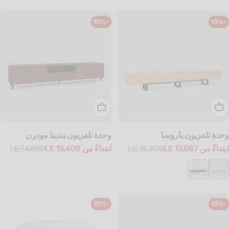
-10%
-10%
اعرض االخيارات
اعرض االخيارات
وحدة تلفزيون باروسا
وحدة تلفزيون بنديتا مودرن
ابتداءً من
LE 13,687
LE 15,209
ابتداءً من
LE 13,408
LE 14,899
سعر
السعر
سعر
السعر
البيع
العادي
البيع
العادي
-10%
-10%