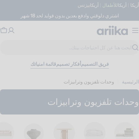
جاوز
أريكا
|
أريكا
للأطفال
|
أريكا
بيزنس
لى
اشتري دلوقتي وادفع بعدين بدون فوايد لحد 18 شهر
لمحتوى
عر
ال
حث
فريق التصميم
أفكار تصميم
قائمة امنياتك
الرئيسية
وحدات تلفزيون وترابيزات
وحدات تلفزيون وترابيزات