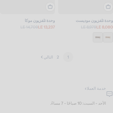
اعرض االخيارات
أضف إلى عربة التسوق
وحدة تلفزيون موديست
وحدة تلفزيون موكا
LE 14,709
LE 13,237
LE 8,979
LE 8,080
سعر
السعر
سعر
السعر
البيع
العادي
البيع
العادي
1
2
التالي
خدمة العملاء
الأحد - السبت: 10 صباحًا - 7 مساءً.