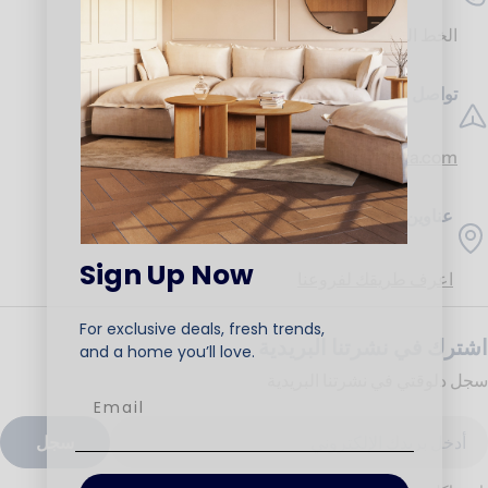
الخط الساخن:
17453
تواصل معنا
support@ariika.com
عناوين الفروع
Sign Up Now
اعرف طريقك لفروعنا
For exclusive deals, fresh trends,
اشترك في نشرتنا البريدية
and a home you’ll love.
سجل دلوقتي في نشرتنا البريدية
ريد
سجل
لكتروني