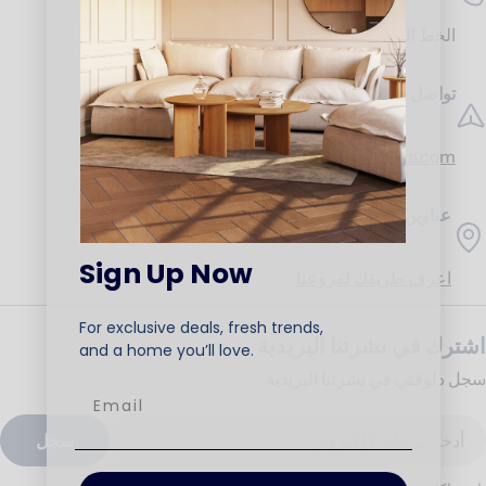
الخط الساخن:
17453
تواصل معنا
support@ariika.com
عناوين الفروع
Sign Up Now
اعرف طريقك لفروعنا
For exclusive deals, fresh trends,
اشترك في نشرتنا البريدية
and a home you’ll love.
سجل دلوقتي في نشرتنا البريدية
ريد
سجل
لكتروني