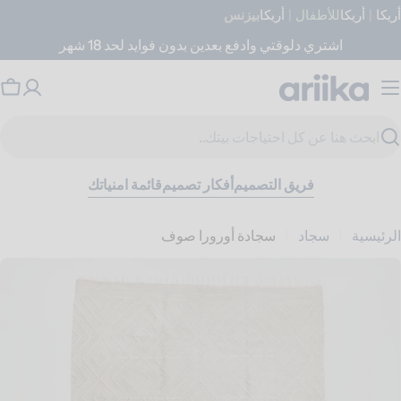
جاوز
أريكا
|
أريكا
للأطفال
|
أريكا
بيزنس
لى
اشتري دلوقتي وادفع بعدين بدون فوايد لحد 18 شهر
لمحتوى
عر
ال
حث
فريق التصميم
أفكار تصميم
قائمة امنياتك
الرئيسية
سجاد
سجادة أورورا صوف