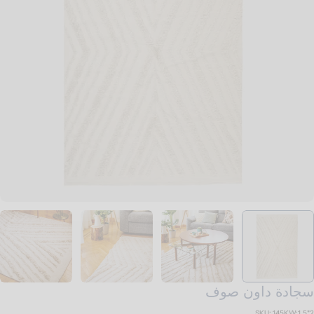
تح الوسائط 0 في نافذة منبثقة
سجادة داون صوف
SKU:
145KW:1.5*2