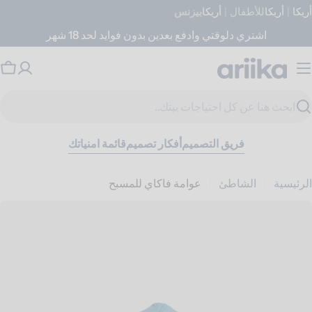
جاوز
أريكا
|
أريكا
للأطفال
|
أريكا
بيزنس
لى
اشتري دلوقتي وادفع بعدين بدون فوايد لحد 18 شهر
لمحتوى
عر
ال
حث
فريق التصميم
أفكار تصميم
قائمة امنياتك
الرئيسية
الشاطئ
عوامة فاكاي للمسبح