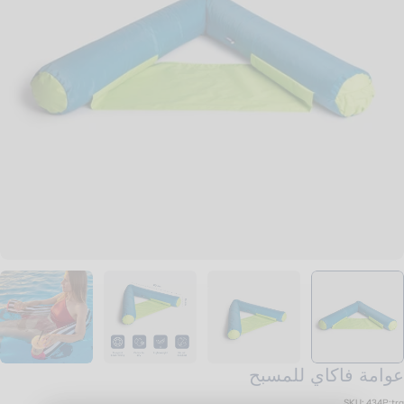
تح الوسائط 0 في نافذة منبثقة
عوامة فاكاي للمسبح
SKU:
434P:trq