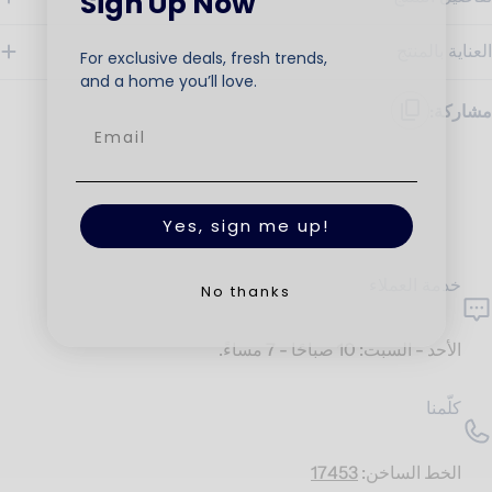
Sign Up Now
العناية بالمنتج
For exclusive deals, fresh trends,
and a home you’ll love.
مشاركة:
Yes, sign me up!
خدمة العملاء
No thanks
الأحد - السبت: 10 صباحًا - 7 مساءً.
كلّمنا
الخط الساخن:
17453